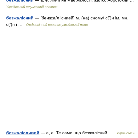
безжалісний
— а, е. Який не має жалості, жалю; жорстокий …
Український тлумачний словник
безжалісний
— [беиж:а/л існией] м. (на) сному/ с(‘)н ім, мн.
с(‘)н і …
Орфоепічний словник української мови
безжалісливий
— а, е. Те саме, що безжалісний …
Український