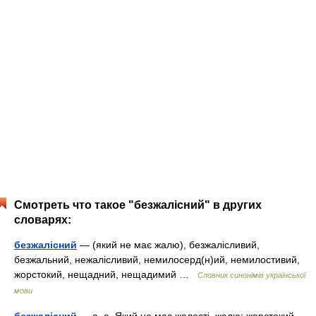
Смотреть что такое "безжалісний" в других
словарях:
безжалісний
— (який не має жалю), безжалісливий,
безжальний, нежалісливий, немилосерд(н)ий, немилостивий,
жорстокий, нещадний, нещадимий …
Словник синонімів української
мови