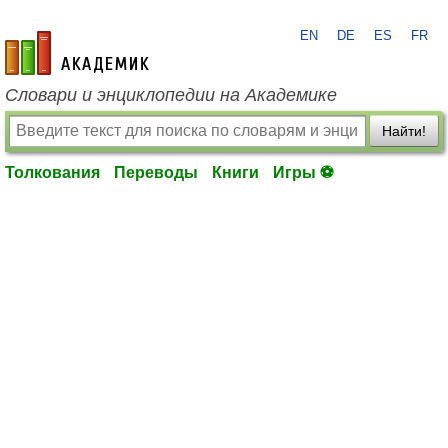
EN
DE
ES
FR
academic.ru
Словари и энциклопедии на Академике
Найти!
Толкования
Переводы
Книги
Игры ⚽