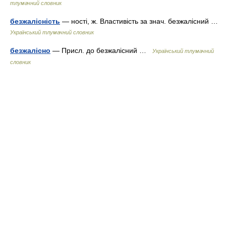
тлумачний словник
безжалісність
— ності, ж. Властивість за знач. безжалісний …
Український тлумачний словник
безжалісно
— Присл. до безжалісний …
Український тлумачний
словник