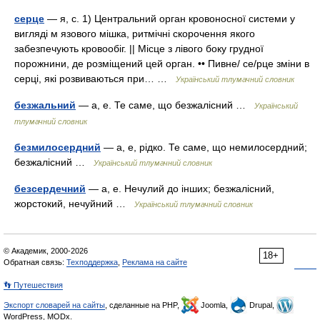
серце
— я, с. 1) Центральний орган кровоносної системи у
вигляді м язового мішка, ритмічні скорочення якого
забезпечують кровообіг. || Місце з лівого боку грудної
порожнини, де розміщений цей орган. •• Пивне/ се/рце зміни в
серці, які розвиваються при… …
Український тлумачний словник
безжальний
— а, е. Те саме, що безжалісний …
Український
тлумачний словник
безмилосердний
— а, е, рідко. Те саме, що немилосердний;
безжалісний …
Український тлумачний словник
безсердечний
— а, е. Нечулий до інших; безжалісний,
жорстокий, нечуйний …
Український тлумачний словник
© Академик, 2000-2026
18+
Обратная связь:
Техподдержка
,
Реклама на сайте
👣 Путешествия
Экспорт словарей на сайты
, сделанные на PHP,
Joomla,
Drupal,
WordPress, MODx.